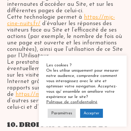
internautes d’accéder au Site, et sur les
différentes pages de celui-ci.
Cette technologie permet à
https://mjc-
cine-nuits.fr/
d’évaluer les réponses des
visiteurs face au Site et l’efficacité de ses
actions (par exemple, le nombre de fois où
une page est ouverte et les informations
consultées), ainsi que l’utilisation de ce Site
par l’Utilisateur.
Le prestataire externe pourra
Les cookies ?
éventuellement recueillir des informations
On les utilise uniquement pour mesurer
sur les visiteurs du Site et d’autres sites
notre audience, comprendre comment
Internet grâce à ces balises, constituer des
vous interagissez avec le site et
optimiser votre navigation. Acceptez-
rapports sur l’activité du Site à l’attention
vous qu' ensemble on améliore votre
de
https://mjc-cine-nuits.fr/
, et fournir
expérience sur le site?
d’autres services relatifs à l’utilisation de
Politique de confidentialité
.
celui-ci et d’Internet.
Paramètres
Accepter
10. DROIT APPLICABLE ET