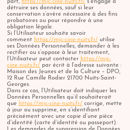
part,
https://mjc-cine-nuits.fr/
s’engage à
détruire ses données, sauf si leur
conservation s’avère nécessaire à des fins
probatoires ou pour répondre à une
obligation légale.
Si l’Utilisateur souhaite savoir
comment
https://mjc-cine-nuits.fr/
utilise
ses Données Personnelles, demander à les
rectifier ou s’oppose à leur traitement,
l’Utilisateur peut contacter
https://mjc-
cine-nuits.fr/
par écrit à l’adresse suivante :
Maison des Jeunes et de la Culture – DPO,
12 Rue Camille Rodier 21700 Nuits-Saint-
Georges.
Dans ce cas, l’Utilisateur doit indiquer les
Données Personnelles qu’il souhaiterait
que
https://mjc-cine-nuits.fr/
corrige, mette
à jour ou supprime, en s’identifiant
précisément avec une copie d’une pièce
d’identité (carte d’identité ou passeport).
Les demandes de suppression de Données