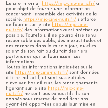
Le site internet
https://mjc-cine-nuits.fr/
a
pour objet de fournir une information
concernant l’ensemble des activités de la
société.
https://mjc-cine-nuits.fr/
s’efforce
de fournir sur le site
https://mjc-cine-
nuits.fr/
des informations aussi précises que
possible. Toutefois, il ne pourra être tenu
responsable des oublis, des inexactitudes et
des carences dans la mise à jour, qu’elles
soient de son fait ou du fait des tiers
partenaires qui lui fournissent ces
informations.
Toutes les informations indiquées sur le
site
https://mjc-cine-nuits.fr/
sont données
à titre indicatif, et sont susceptibles
d’évoluer. Par ailleurs, les renseignements
figurant sur le site
https://mjc-cine-
nuits.fr/
ne sont pas exhaustifs. Ils sont
donnés sous réserve de modifications
ayant été apportées depuis leur mise en